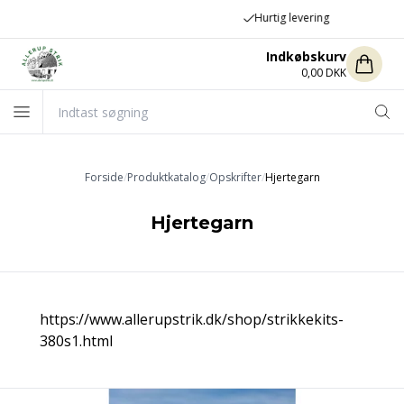
Hurtig levering
Indkøbskurv
0,00 DKK
Forside
/
Produktkatalog
/
Opskrifter
/
Hjertegarn
Hjertegarn
https://www.allerupstrik.dk/shop/strikkekits-
380s1.html