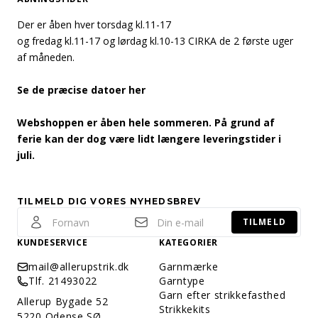
Der er åben hver torsdag kl.11-17
og fredag kl.11-17 og lørdag kl.10-13 CIRKA de 2 første uger
af måneden.
Se de præcise datoer her
Webshoppen er åben hele sommeren. På grund af
ferie kan der dog være lidt længere leveringstider i
juli.
TILMELD DIG VORES NYHEDSBREV
TILMELD
KUNDESERVICE
KATEGORIER
mail@allerupstrik.dk
Garnmærke
Tlf. 21493022
Garntype
Garn efter strikkefasthed
Allerup Bygade 52
Strikkekits
5220 Odense SØ