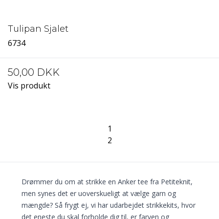
Tulipan Sjalet
6734
50,00 DKK
Vis produkt
1
2
Drømmer du om at strikke en Anker tee fra Petiteknit,
men synes det er uoverskueligt at vælge garn og
mængde? Så frygt ej, vi har udarbejdet strikkekits, hvor
det eneste du skal forholde dig til, er farven og