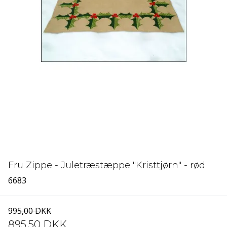
Fru Zippe - Juletræstæppe "Kristtjørn" - rød
6683
995,00 DKK
895,50 DKK