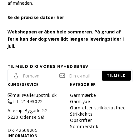
af måneden.
Se de præcise datoer her
Webshoppen er åben hele sommeren. På grund af
ferie kan der dog være lidt længere leveringstider i
juli.
TILMELD DIG VORES NYHEDSBREV
TILMELD
KUNDESERVICE
KATEGORIER
mail@allerupstrik.dk
Garnmærke
Tlf. 21493022
Garntype
Garn efter strikkefasthed
Allerup Bygade 52
Strikkekits
5220 Odense SØ
Opskrifter
Sommerstrik
DK-42509205
INFORMATION