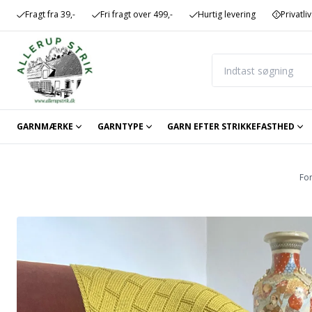
Fragt fra 39,-
Fri fragt over 499,-
Hurtig levering
Privatliv
GARNMÆRKE
GARNTYPE
GARN EFTER STRIKKEFASTHED
Fo