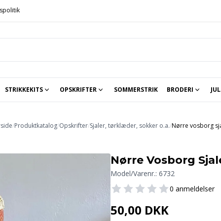
spolitik
STRIKKEKITS
OPSKRIFTER
SOMMERSTRIK
BRODERI
JUL
Strikkekits til baby og børn
Strikkekit hannelarsenstrik.dk
Strikkekit Sandnes Garn
Sjaler, tørklæder, sokker o.a.
Håndarbejdets Fremme
Str
rside
/
Produktkatalog
/
Opskrifter
/
Sjaler, tørklæder, sokker o.a.
/
Nørre vosborg sj
Nørre Vosborg Sjal
Model/Varenr.:
6732
0 anmeldelser
50,00 DKK