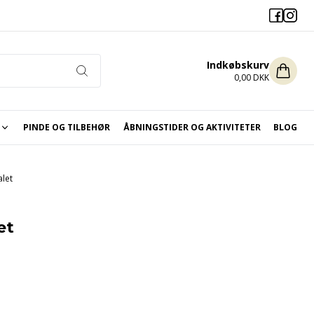
Indkøbskurv
0,00 DKK
PINDE OG TILBEHØR
ÅBNINGSTIDER OG AKTIVITETER
BLOG
ikket og hæklet til jul
alet
et