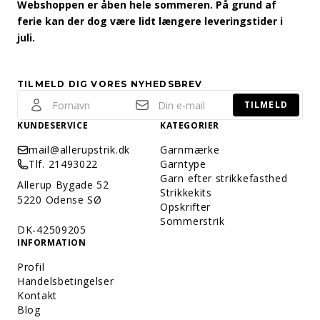
Webshoppen er åben hele sommeren. På grund af
ferie kan der dog være lidt længere leveringstider i
juli.
TILMELD DIG VORES NYHEDSBREV
TILMELD
KUNDESERVICE
KATEGORIER
mail@allerupstrik.dk
Garnmærke
Tlf. 21493022
Garntype
Garn efter strikkefasthed
Allerup Bygade 52
Strikkekits
5220 Odense SØ
Opskrifter
Sommerstrik
DK-42509205
INFORMATION
Profil
Handelsbetingelser
Kontakt
Blog