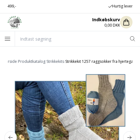
Hurtig levering
Indkøbskurv
0,00 DKK
Forside
/
Produktkatalog
/
Strikkekits
/
Strikkekit 1257 raggsokker fra hjertegarn