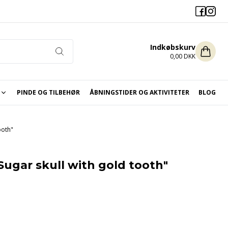
Indkøbskurv
0,00 DKK
PINDE OG TILBEHØR
ÅBNINGSTIDER OG AKTIVITETER
BLOG
ikket og hæklet til jul
ooth"
Sugar skull with gold tooth"