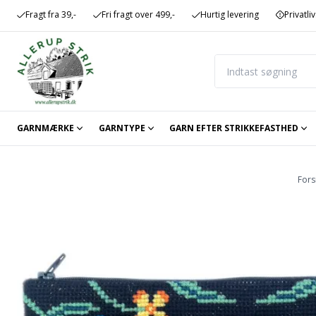
Fragt fra 39,-
Fri fragt over 499,-
Hurtig levering
Privatliv
GARNMÆRKE
GARNTYPE
GARN EFTER STRIKKEFASTHED
Fors