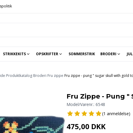
spolitik
STRIKKEKITS
OPSKRIFTER
SOMMERSTRIK
BRODERI
JUL
Strikkekits til baby og børn
Strikkekit hannelarsenstrik.dk
Strikkekit Sandnes Garn
Sjaler, tørklæder, sokker o.a.
Håndarbejdets Fremme
Str
ide
/
Produktkatalog
/
Broderi
/
Fru zippe
/
Fru zippe - pung " sugar skull with gold t
Fru Zippe - Pung " 
Model/Varenr.:
6548
(1 anmeldelse)
475,00 DKK