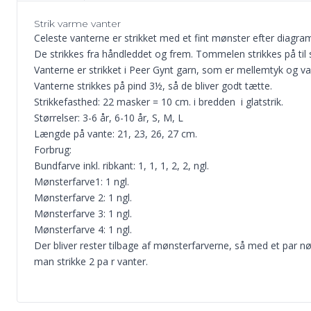
Strik varme vanter
Celeste vanterne er strikket med et fint mønster efter diagra
De strikkes fra håndleddet og frem. Tommelen strikkes på til s
Vanterne er strikket i Peer Gynt garn, som er mellemtyk og v
Vanterne strikkes på pind 3½, så de bliver godt tætte.
Strikkefasthed: 22 masker = 10 cm. i bredden i glatstrik.
Størrelser: 3-6 år, 6-10 år, S, M, L
Længde på vante: 21, 23, 26, 27 cm.
Forbrug:
Bundfarve inkl. ribkant: 1, 1, 1, 2, 2, ngl.
Mønsterfarve1: 1 ngl.
Mønsterfarve 2: 1 ngl.
Mønsterfarve 3: 1 ngl.
Mønsterfarve 4: 1 ngl.
Der bliver rester tilbage af mønsterfarverne, så med et par n
man strikke 2 pa r vanter.