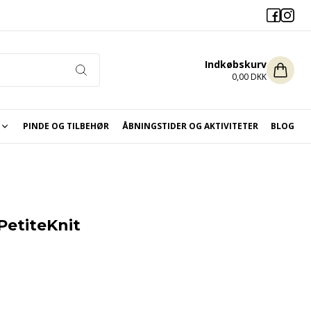
Indkøbskurv
0,00 DKK
PINDE OG TILBEHØR
ÅBNINGSTIDER OG AKTIVITETER
BLOG
ikket og hæklet til jul
PetiteKnit