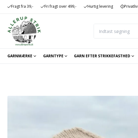
Fragt fra 39,-
Fri fragt over 499,-
Hurtig levering
Privatliv
GARNMÆRKE
GARNTYPE
GARN EFTER STRIKKEFASTHED