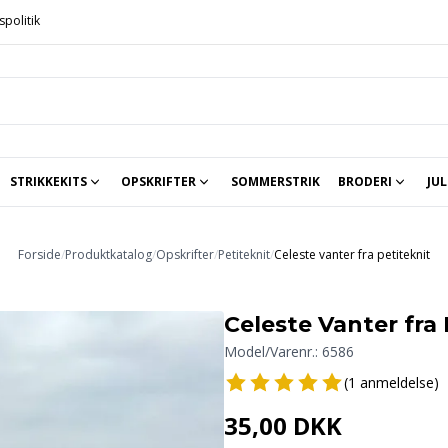
spolitik
STRIKKEKITS
OPSKRIFTER
SOMMERSTRIK
BRODERI
JUL
Strikkekits til baby og børn
Strikkekit hannelarsenstrik.dk
Strikkekit Sandnes Garn
Sjaler, tørklæder, sokker o.a.
Håndarbejdets Fremme
Str
Forside
/
Produktkatalog
/
Opskrifter
/
Petiteknit
/
Celeste vanter fra petiteknit
Celeste Vanter fra 
Model/Varenr.:
6586
(1 anmeldelse)
35,00 DKK