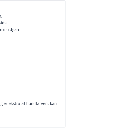
m.
idst.
arm uldgarn.
øgler ekstra af bundfarven, kan