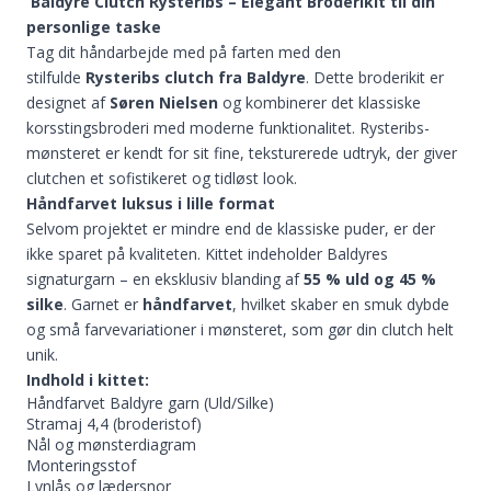
Baldyre
Clutch
Rysteribs – Elegant Broderikit til din
personlige taske
Tag dit håndarbejde med på farten med den
stilfulde
Rysteribs clutch fra Baldyre
. Dette broderikit er
designet af
Søren Nielsen
og kombinerer det klassiske
korsstingsbroderi med moderne funktionalitet. Rysteribs-
mønsteret er kendt for sit fine, teksturerede udtryk, der giver
clutchen et sofistikeret og tidløst look.
Håndfarvet luksus i lille format
Selvom projektet er mindre end de klassiske puder, er der
ikke sparet på kvaliteten. Kittet indeholder Baldyres
signaturgarn – en eksklusiv blanding af
55 % uld og 45 %
silke
. Garnet er
håndfarvet
, hvilket skaber en smuk dybde
og små farvevariationer i mønsteret, som gør din clutch helt
unik.
Indhold i kittet:
Håndfarvet Baldyre garn (Uld/Silke)
Stramaj 4,4 (broderistof)
Nål og mønsterdiagram
Monteringsstof
Lynlås og lædersnor