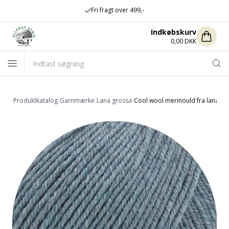
Fri fragt over 499,-
Indkøbskurv
0,00 DKK
side
/
Produktkatalog
/
Garnmærke
/
Lana grossa
/
Cool wool merinould fra lana gr