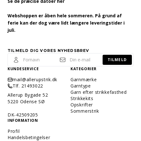
Se de præcise datoer her
Webshoppen er åben hele sommeren. På grund af
ferie kan der dog være lidt længere leveringstider i
juli.
TILMELD DIG VORES NYHEDSBREV
TILMELD
KUNDESERVICE
KATEGORIER
mail@allerupstrik.dk
Garnmærke
Tlf. 21493022
Garntype
Garn efter strikkefasthed
Allerup Bygade 52
Strikkekits
5220 Odense SØ
Opskrifter
Sommerstrik
DK-42509205
INFORMATION
Profil
Handelsbetingelser