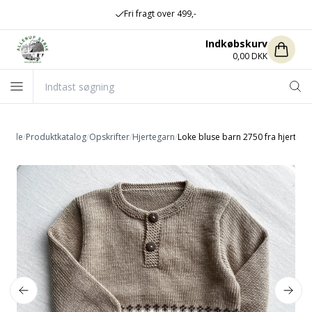
Fri fragt over 499,-
Indkøbskurv
0,00 DKK
orside
/
Produktkatalog
/
Opskrifter
/
Hjertegarn
/
Loke bluse barn 2750 fra hjertega