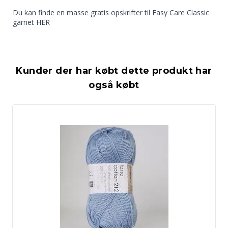
Du kan finde en masse gratis opskrifter til Easy Care Classic
252 Lysegrå
253 Grå
254 Koksgrå
garnet
HER
Kunder der har købt dette produkt har
262 Flint
også købt
256 Brændt orange
258 Chiniois grøn
265 Skovdrossel
271 Gråblå
272 Lilla druer
273 Korsikaner Blå
278 Paradisgrøn