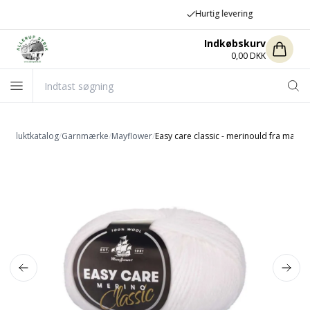
Hurtig levering
Indkøbskurv
0,00 DKK
Produktkatalog
/
Garnmærke
/
Mayflower
/
Easy care classic - merinould fra mayfl