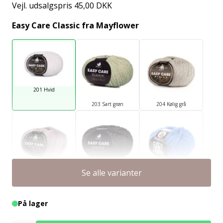
Vejl. udsalgspris 45,00 DKK
Easy Care Classic fra Mayflower
201 Hvid
203 Sart grøn
204 Kølig grå
Se alle varianter
205 Lys lyng
206 Kul
210 Dueblå
På lager