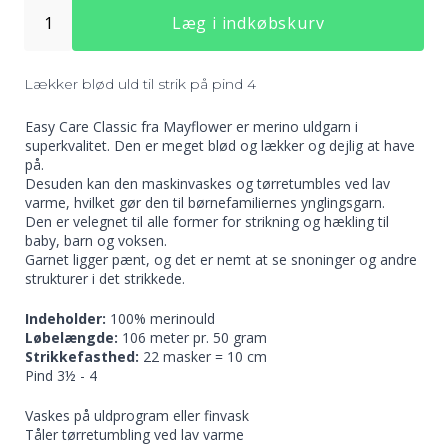
220 Sort
Læg i indkøbskurv
215 Sølvgrå
224 Koboltblå
Lækker blød uld til strik på pind 4
Easy Care Classic fra
Mayflower
er merino uldgarn i
superkvalitet. Den er meget blød og lækker og dejlig at have
227 Rød
235 Orion Blå
på.
Desuden kan den maskinvaskes og tørretumbles ved lav
233 Græsgrøn
varme, hvilket gør den til børnefamiliernes ynglingsgarn.
Den er velegnet til alle former for strikning og hækling til
baby, barn og voksen.
Garnet ligger pænt, og det er nemt at se snoninger og andre
strukturer i det strikkede.
Indeholder:
100% merinould
239 Himmelblå
240 Insignier blå
244 Ørkensand
Løbelængde:
106 meter pr. 50 gram
Strikkefasthed:
22 masker = 10 cm
Pind 3½ - 4
Vaskes på uldprogram eller finvask
Tåler tørretumbling ved lav varme