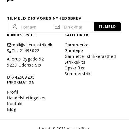
TILMELD DIG VORES NYHEDSBREV
TILMELD
KUNDESERVICE
KATEGORIER
mail@allerupstrik.dk
Garnmærke
Tlf. 21493022
Garntype
Garn efter strikkefasthed
Allerup Bygade 52
Strikkekits
5220 Odense SØ
Opskrifter
Sommerstrik
DK-42509205
INFORMATION
Profil
Handelsbetingelser
Kontakt
Blog
Forside
© 2026 Allerup Strik.