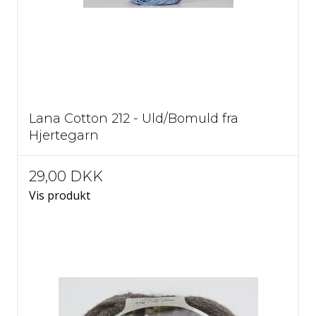
276 Sandsten
279 Mint
280 Koral
282 Dild
Lana Cotton 212 - Uld/Bomuld fra
Hjertegarn
29,00 DKK
Vis produkt
283 Pudder
284 Karry
289 Grangrøn
292 Dyb lilla
293 Blå
295 Gammelrosa