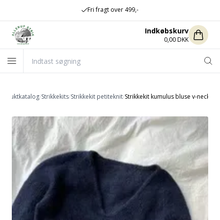
Fri fragt over 499,-
Indkøbskurv
0,00 DKK
roduktkatalog
/
Strikkekits
/
Strikkekit petiteknit
/
Strikkekit kumulus bluse v-neck fra