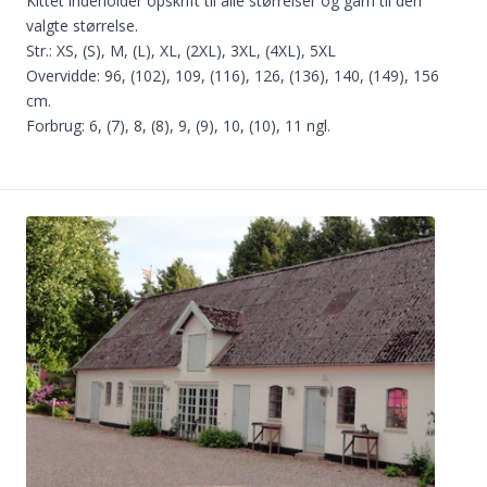
Kittet indeholder opskrift til alle størrelser og garn til den
valgte størrelse.
Str.: XS, (S), M, (L), XL, (2XL), 3XL, (4XL), 5XL
Overvidde: 96, (102), 109, (116), 126, (136), 140, (149), 156
cm.
Forbrug: 6, (7), 8, (8), 9, (9), 10, (10), 11 ngl.