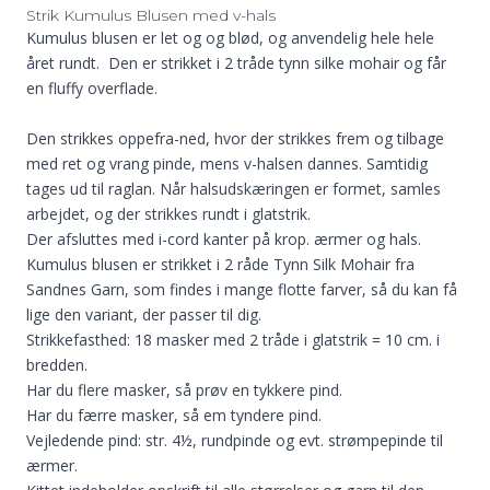
Strik Kumulus Blusen med v-hals
Kumulus blusen er let og og blød, og anvendelig hele hele
året rundt. Den er strikket i 2 tråde tynn silke mohair og får
en fluffy overflade.
Den strikkes oppefra-ned, hvor der strikkes frem og tilbage
med ret og vrang pinde, mens v-halsen dannes. Samtidig
tages ud til raglan. Når halsudskæringen er formet, samles
arbejdet, og der strikkes rundt i glatstrik.
Der afsluttes med i-cord kanter på krop. ærmer og hals.
Kumulus blusen er strikket i 2 råde Tynn Silk Mohair fra
Sandnes Garn, som findes i mange flotte farver, så du kan få
lige den variant, der passer til dig.
Strikkefasthed: 18 masker med 2 tråde i glatstrik = 10 cm. i
bredden.
Har du flere masker, så prøv en tykkere pind.
Har du færre masker, så em tyndere pind.
Vejledende pind: str. 4½, rundpinde og evt. strømpepinde til
ærmer.