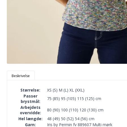
Beskrivelse
Størrelse:
XS (S) M (L) XL (XXL)
Passer
75 (85) 95 (105) 115 (125) cm
brystmål:
Arbejdets
80 (90) 100 (110) 120 (130) cm
overvidde:
Hel længde:
48 (49) 50 (52) 54 (56) cm
Garn:
Iris by Permin
fv 889607 Multi mørk