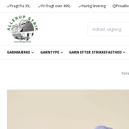
Fragt fra 39,-
Fri fragt over 499,-
Hurtig levering
Privatliv
GARNMÆRKE
GARNTYPE
GARN EFTER STRIKKEFASTHED
Fors