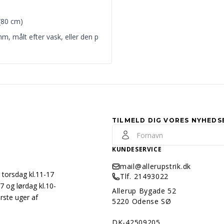
(80 cm)
mm, målt efter vask, eller den p
TILMELD DIG VORES NYHEDS
KUNDESERVICE
mail@allerupstrik.dk
 torsdag kl.11-17
Tlf. 21493022
7 og lørdag kl.10-
Allerup Bygade 52
rste uger af
5220 Odense SØ
DK-42509205