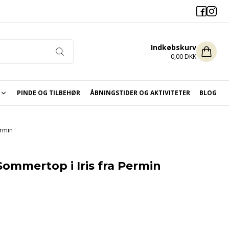
Indkøbskurv
0,00 DKK
PINDE OG TILBEHØR
ÅBNINGSTIDER OG AKTIVITETER
BLOG
ikket og hæklet til jul
ermin
 Sommertop i Iris fra Permin