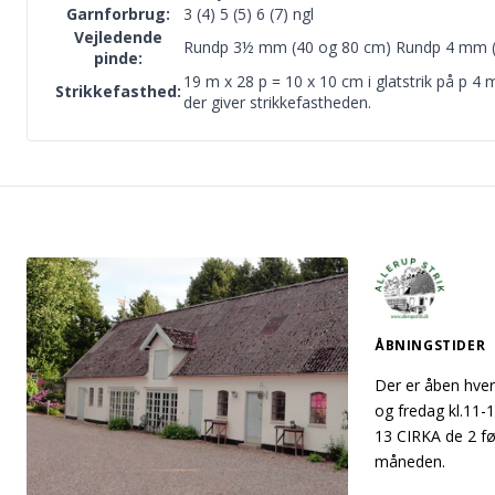
Garnforbrug:
3 (4) 5 (5) 6 (7) ngl
Vejledende
Rundp 3½ mm (40 og 80 cm) Rundp 4 mm 
pinde:
19 m x 28 p = 10 x 10 cm i glatstrik på p 4 
Strikkefasthed:
der giver strikkefastheden.
ÅBNINGSTIDER
Der er åben hver
og fredag kl.11-1
13 CIRKA de 2 fø
måneden.