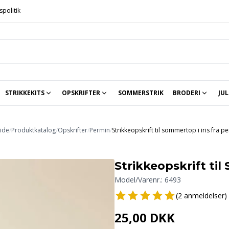
spolitik
STRIKKEKITS
OPSKRIFTER
SOMMERSTRIK
BRODERI
JUL
Strikkekits til baby og børn
Strikkekit hannelarsenstrik.dk
Strikkekit Sandnes Garn
Sjaler, tørklæder, sokker o.a.
Håndarbejdets Fremme
Str
ide
/
Produktkatalog
/
Opskrifter
/
Permin
/
Strikkeopskrift til sommertop i iris fra p
Strikkeopskrift til
Model/Varenr.:
6493
(2 anmeldelser)
25,00 DKK