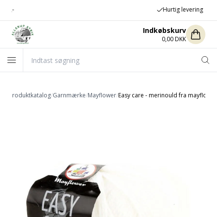
Hurtig levering
Indkøbskurv
0,00 DKK
ide
/
Produktkatalog
/
Garnmærke
/
Mayflower
/
Easy care - merinould fra mayflower