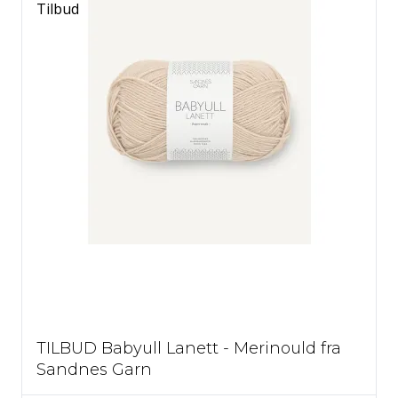
Tilbud
71 Gråblå
73 Korsikanerblå
72 Lilla druer
76 Sandsten
74 Kabaret Rød
75 Rødlilla
78 Paradisgrøn
77 Søblå
79 Mintgrøn
TILBUD Babyull Lanett - Merinould fra
Sandnes Garn