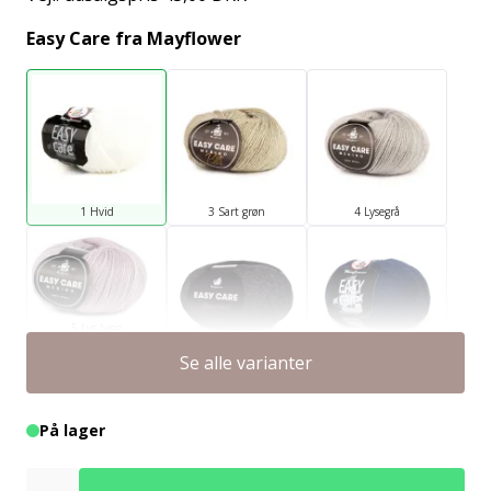
Easy Care fra Mayflower
1 Hvid
3 Sart grøn
4 Lysegrå
5 Lys lyng
Se alle varianter
6 Kul
9 Midnatsblå
På lager