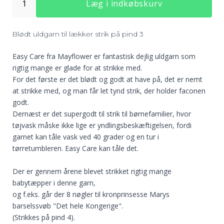
20 Sort
Læg i indkøbskurv
15 Sølvgrå
16 Råhvid
Blødt uldgarn til lækker strik på pind 3
Easy Care fra
Mayflower
er fantastisk dejlig uldgarn som
rigtig mange er glade for at strikke med.
26 Lys lilla
For det første er det blødt og godt at have på, det er nemt
27 Rød
33 Græsgrøn
at strikke med, og man får let tynd strik, der holder faconen
godt.
Dernæst er det supergodt til strik til børnefamilier, hvor
tøjvask måske ikke lige er yndlingsbeskæftigelsen, fordi
garnet kan tåle vask ved 40 grader og en tur i
36 Rhododendron
tørretumbleren. Easy Care kan tåle det.
35 Blågrøn
39 Himmelblå
Der er gennem årene blevet strikket rigtig mange
babytæpper i denne garn,
og f.eks. går der 8 nøgler til kronprinsesse Marys
barselssvøb "Det hele Kongerige".
(Strikkes på pind 4).