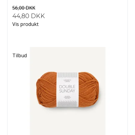
56,00 DKK
81 Citronskal
44,80 DKK
80 Koral
82 Dild
Vis produkt
Tilbud
86 Lys rød
83 Pudder
84 Karry
89 Grangrøn
93 Blå
91 Mørk oliven