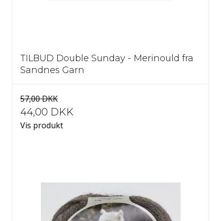
95 Sødsuppe
97 Orangerød
98 Lys akvamarin
TILBUD Double Sunday - Merinould fra
Sandnes Garn
99 Aqua
3503 Tåge
3505 Mahogni
57,00 DKK
44,00 DKK
Vis produkt
3506 Karry
3507 Mørk Armygrøn
3509 Dueblå