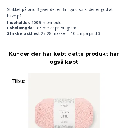
40 Denim
42 Persisk Juvel
43 Mintgrøn
Strikket på pind 3 giver det en fin, tynd strik, der er god at
have på.
Indeholder:
100% merinould
Løbelængde:
185 meter pr. 50 gram
Strikkefasthed:
27-28 masker = 10 cm på pind 3
44 Ørkensand
45 Kastanje
47 Sienna
Kunder der har købt dette produkt har
også købt
Tilbud
48 Rød okker
49 Abrikos
51 Brun
52 Lysegrå
53 Grå
54 Koksgrå