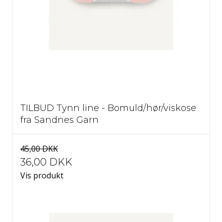
55 Sart gul
56 Brændt okker
57 Lyng
TILBUD Tynn line - Bomuld/hør/viskose
59 Chili
fra Sandnes Garn
58 Chinois grøn
60 Jadegrøn
45,00 DKK
36,00 DKK
Vis produkt
62 Flint
65 Skovdrossel
68 Tahiti blå