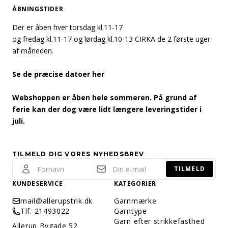
ÅBNINGSTIDER
Der er åben hver torsdag kl.11-17
og fredag kl.11-17 og lørdag kl.10-13 CIRKA de 2 første uger
af måneden.
Se de præcise datoer her
Webshoppen er åben hele sommeren. På grund af
ferie kan der dog være lidt længere leveringstider i
juli.
TILMELD DIG VORES NYHEDSBREV
TILMELD
KUNDESERVICE
KATEGORIER
mail@allerupstrik.dk
Garnmærke
Tlf. 21493022
Garntype
Garn efter strikkefasthed
Allerup Bygade 52